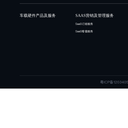
IOT OS开发
使用 IOTOS, 自主选择不同芯片
设备消息
检测来自 IOT设备及应用的事件
处理等响应动作