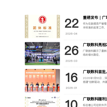
22
作
本
2026-04
26
广
场
2026-03