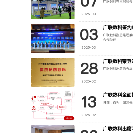
08
8
2025-08
09
标
2025-06
13
这
2025-05