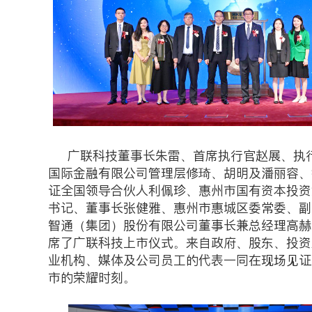
广联科技董事长朱雷、首席执行
国际金融有限公司管理层修琦、胡明